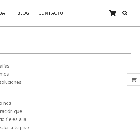
Search
DA
BLOG
CONTACTO
Prim
Navi
Men
afías
somos
soluciones
lo nos
ración que
o fieles a la
alor a tu piso