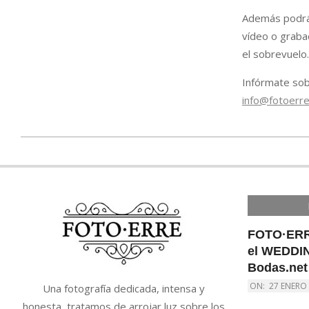
Además podrás
vídeo o grabac
el sobrevuelo.
Infórmate sob
info@fotoerre
2020-
04-
26
FOTO·ERR
el WEDDI
Bodas.net
ON:
27 ENERO
Una fotografía dedicada, intensa y
honesta, tratamos de arrojar luz sobre los