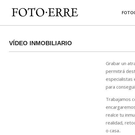
Skip
to
FOTOG
content
VÍDEO INMOBILIARIO
Grabar un atr
permitirá des
especialistas
para conseguir
Trabajamos co
encargaremos 
realce tu inmu
realidad, ret
o casa..